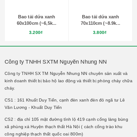
Bao tải dứa xanh
Bao tải dứa xanh
60x100cm (~6,5k...
70x110cm (~8.9k...
3.200₫
3.800₫
Công ty TNHH SXTM Nguyẽn Nhung NN
Công ty TNHH SX TM Nguyễn Nhung NN chuyên sản xuất và
kinh doanh thiết bị bảo hộ lao động và thiết bị phòng cháy chữa
cháy.
CS1 : 161 Khuất Duy Tiến, cạnh đèn xanh đèn đỏ ngã tư Lê
Văn Lương - Khuất Duy Tiến
CS2 : địa chỉ 105 mặt đường tỉnh lộ 419 cạnh cổng làng bùng
xã phùng xá Huyện thạch thất Hà Nội ( cách cổng trào khu
công nghiệp thạch thất quốc oai 800m)