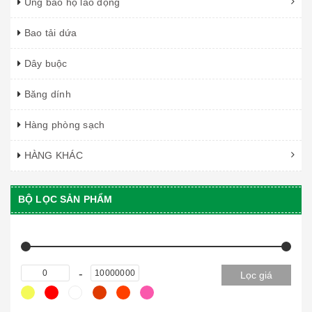
Ủng bảo hộ lao động
Bao tải dứa
Dây buộc
Băng dính
Hàng phòng sạch
HÀNG KHÁC
BỘ LỌC SẢN PHẨM
Lọc giá