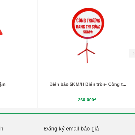
hậm
Biển báo 5KM/H Biển tròn- Công t...
260.000₫
ch
Đăng ký email báo giá