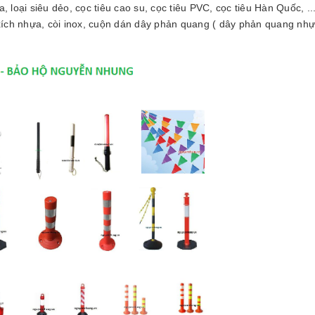
, loại siêu dẻo, cọc tiêu cao su, cọc tiêu PVC, cọc tiêu Hàn Quốc, ..
 xích nhựa, còi inox, cuộn dán dây phản quang ( dây phản quang nh