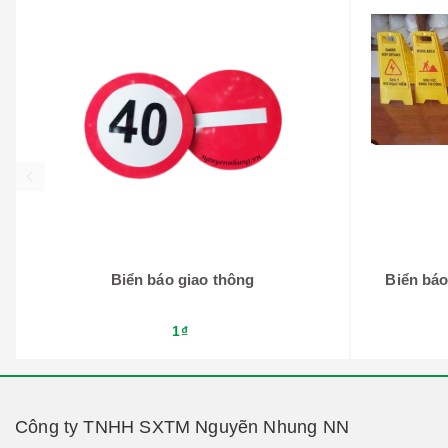
prev
Biển báo giao thông
Biển báo
1₫
Công ty TNHH SXTM Nguyẽn Nhung NN