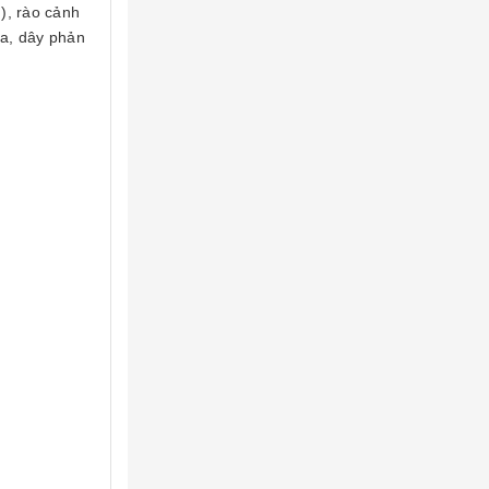
.), rào cảnh
ựa, dây phản