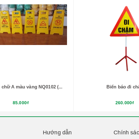
 chữ A màu vàng NQ0102 (...
Biển báo đi c
85.000₫
260.000₫
Hướng dẫn
Chính sá