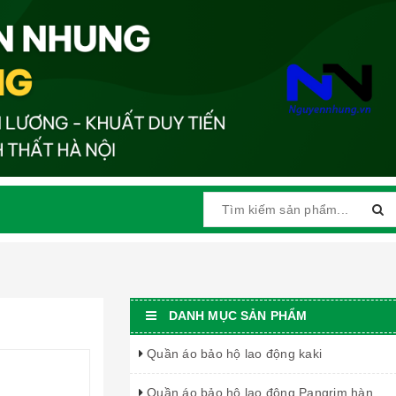
DANH MỤC SẢN PHẨM
Quần áo bảo hộ lao động kaki
Quần áo bảo hộ lao động Pangrim hàn