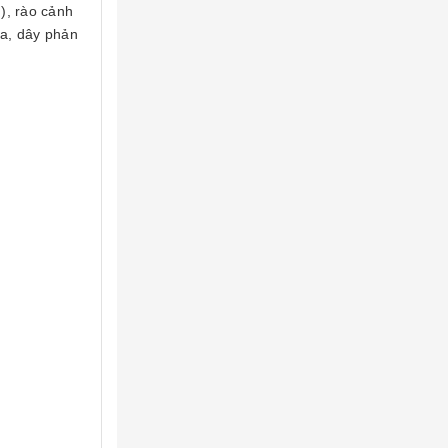
.), rào cảnh
ựa, dây phản