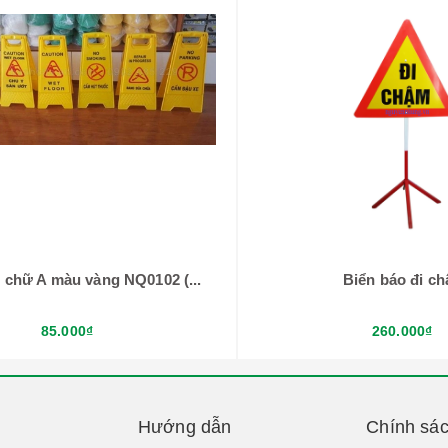
 chữ A màu vàng NQ0102 (...
Biển báo đi c
85.000₫
260.000₫
Hướng dẫn
Chính sá