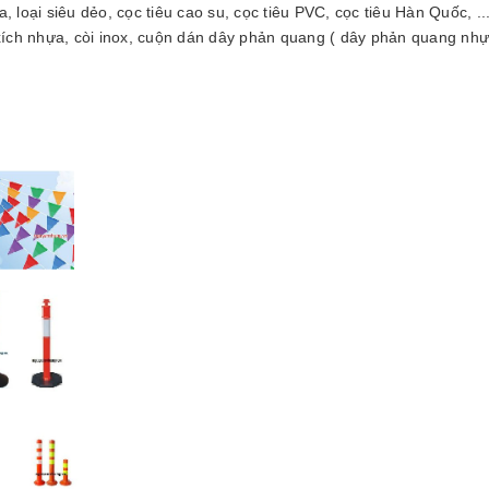
, loại siêu dẻo, cọc tiêu cao su, cọc tiêu PVC, cọc tiêu Hàn Quốc, ..
 xích nhựa, còi inox, cuộn dán dây phản quang ( dây phản quang nh