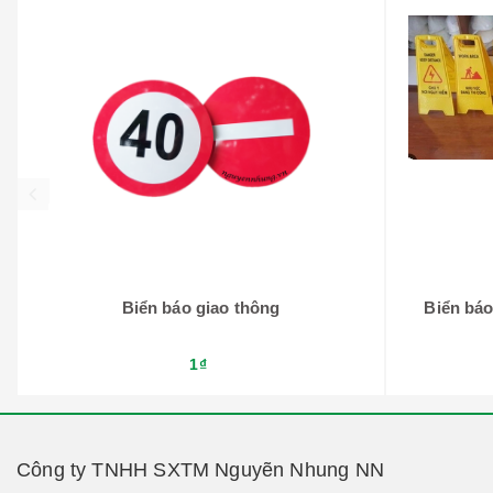
prev
Biển báo giao thông
Biển báo
1₫
Công ty TNHH SXTM Nguyẽn Nhung NN