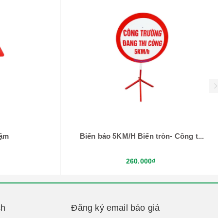
hậm
Biển báo 5KM/H Biển tròn- Công t...
260.000₫
ch
Đăng ký email báo giá