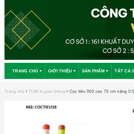
TRANG CHỦ
GIỚI THIỆU
SẢN PHẨM
TẤT CẢ 
Trang chủ
Thiết bị giao thông
Cọc tiêu 003 cao 75 cm nặng 0.