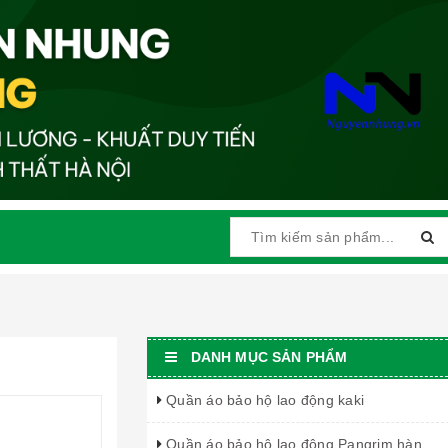
DANH MỤC SẢN PHẨM
Quần áo bảo hộ lao động kaki
Quần áo bảo hộ lao động Pangrim hàn