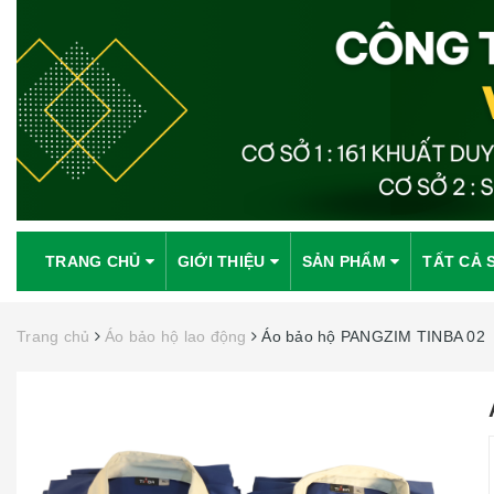
TRANG CHỦ
GIỚI THIỆU
SẢN PHẨM
TẤT CẢ 
Trang chủ
Áo bảo hộ lao động
Áo bảo hộ PANGZIM TINBA 02