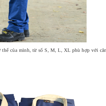
ơ thể của mình, từ số
S, M, L, XL
phù hợp với câ