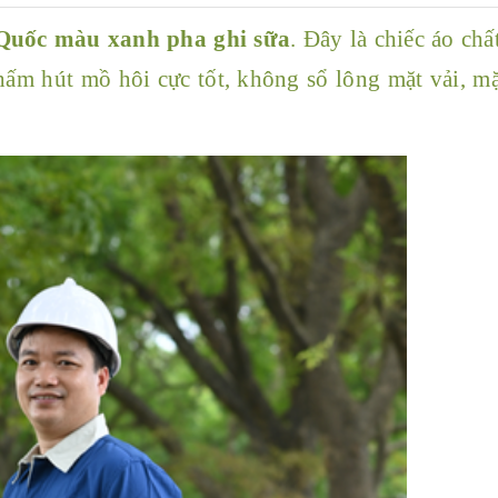
Quốc màu xanh pha ghi sữa
. Đây là chiếc áo
chất
thấm hút mồ hôi cực tốt, không sổ lông mặt vải, m