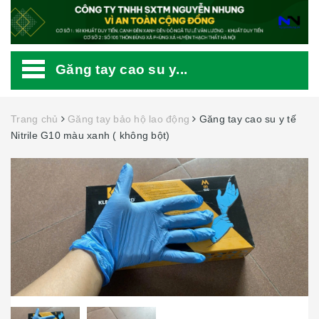
Găng tay cao su y...
Trang chủ
Găng tay bảo hộ lao động
Găng tay cao su y tế
Nitrile G10 màu xanh ( không bột)