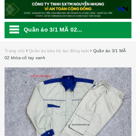
Quần áo 3/1 MÃ 02...
Trang chủ
Quần áo bảo hộ lao động kaki
Quần áo 3/1 MÃ
02 khóa-cổ tay xanh