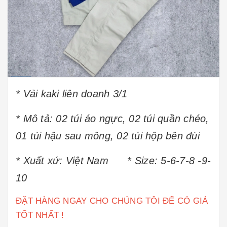
* Vải kaki liên doanh 3/1
* Mô tả: 02 túi áo ngực, 02 túi quần chéo,
01 túi hậu sau mông, 02 túi hộp bên đùi
* Xuất xứ: Việt Nam * Size: 5-6-7-8 -9-
10
ĐẶT HÀNG NGAY CHO CHÚNG TÔI ĐỂ CÓ GIÁ
TỐT NHẤT !