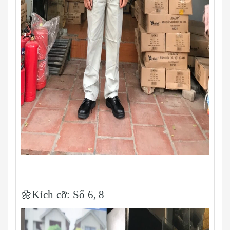
🌼Kích cỡ:
Số 6, 8