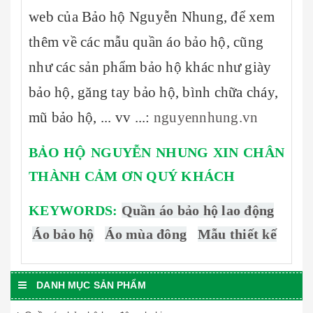
web của Bảo hộ Nguyễn Nhung, để xem
thêm về các mẫu quần áo bảo hộ, cũng
như các sản phẩm bảo hộ khác như giày
bảo hộ, găng tay bảo hộ, bình chữa cháy,
mũ bảo hộ, ... vv ...:
nguyennhung.vn
BẢO HỘ NGUYỄN NHUNG XIN CHÂN
THÀNH CẢM ƠN QUÝ KHÁCH
KEYWORDS:
Quần áo bảo hộ lao động
Áo bảo hộ
Áo mùa đông
Mẫu thiết kế
DANH MỤC SẢN PHẨM