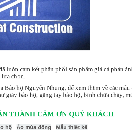
ã luôn cam kết phân phối sản phẩm giá cả phản á
 lựa chọn.
 của Bảo hộ Nguyễn Nhung, để xem thêm về các mẫu
ư giày bảo hộ, găng tay bảo hộ, bình chữa cháy, m
ÂN THÀNH CẢM ƠN QUÝ KHÁCH
ảo hộ
Áo mùa đông
Mẫu thiết kế