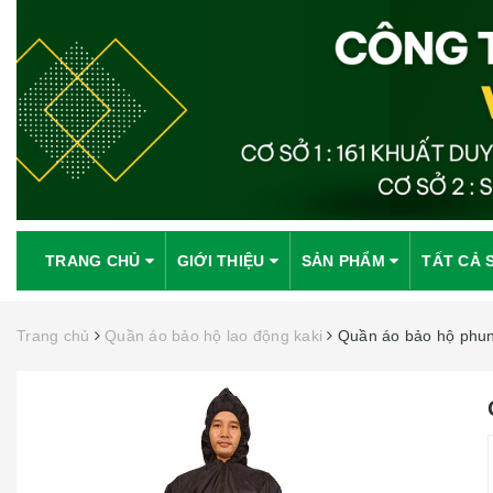
TRANG CHỦ
GIỚI THIỆU
SẢN PHẨM
TẤT CẢ 
Trang chủ
Quần áo bảo hộ lao động kaki
Quần áo bảo hộ phu