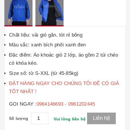
Chất liệu: vải gió gân, lót nỉ bông
Màu sắc: xanh bích phối xanh đen
Đặc điểm: Áo khoác gió 2 lớp, áo gồm 2 túi chéo
có khóa kéo.
Size số: từ S-XXL (từ 45-85kg)
ĐẶT HÀNG NGAY CHO CHÚNG TÔI ĐỂ CÓ GIÁ
TỐT NHẤT !
GỌI NGAY
:0964146693 - 0961202445
Liên hệ
Số lượng
Vui lòng liên hệ