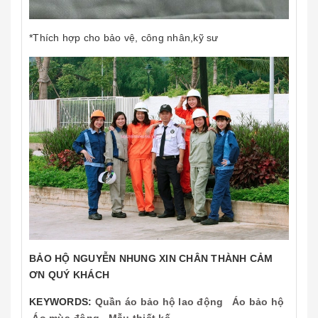
*Thích hợp cho bảo vệ, công nhân,kỹ sư
BẢO HỘ NGUYỄN NHUNG XIN CHÂN THÀNH CẢM
ƠN QUÝ KHÁCH
KEYWORDS:
Quần áo bảo hộ lao động
Áo bảo hộ
Áo mùa đông
Mẫu thiết kế