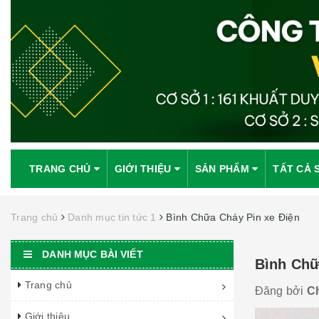
TRANG CHỦ
GIỚI THIỆU
SẢN PHẨM
TẤT CẢ 
Trang chủ
Danh mục tin tức 1
Bình Chữa Cháy Pin xe Điện
DANH MỤC BÀI VIẾT
Bình Chữ
Trang chủ
Đăng bởi
C
Giới thiệu