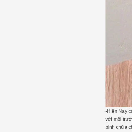
-Hiện Nay cá
với môi trư
bình chữa c