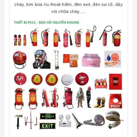
cháy, kìm búa rìu thoát hiểm, đèn exit, đèn sự cố, dây
vòi chữa cháy, ...