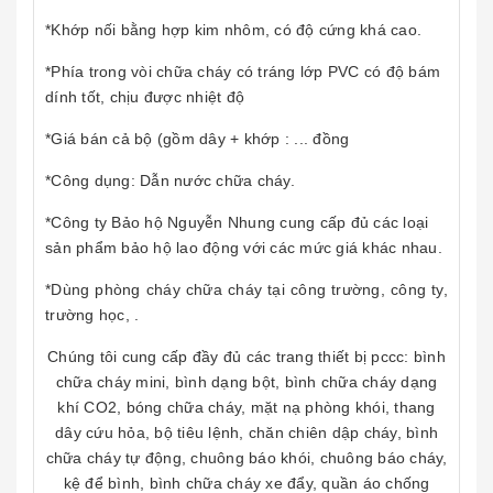
*Khớp nối bằng hợp kim nhôm, có độ cứng khá cao.
*Phía trong vòi chữa cháy có tráng lớp PVC có độ bám
dính tốt, chịu được nhiệt độ
*Giá bán cả bộ (gồm dây + khớp : ... đồng
*Công dụng: Dẫn nước chữa cháy.
*Công ty Bảo hộ Nguyễn Nhung cung cấp đủ các loại
sản phẩm bảo hộ lao động với các mức giá khác nhau.
*Dùng phòng cháy chữa cháy tại công trường, công ty,
trường học, .
Chúng tôi cung cấp đầy đủ các trang thiết bị pccc: bình
chữa cháy mini, bình dạng bột, bình chữa cháy dạng
khí CO2, bóng chữa cháy, mặt nạ phòng khói, thang
dây cứu hỏa, bộ tiêu lệnh, chăn chiên dập cháy, bình
chữa cháy tự động, chuông báo khói, chuông báo cháy,
kệ để bình, bình chữa cháy xe đẩy, quần áo chống