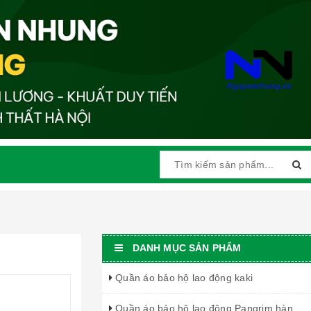
DANH MỤC SẢN PHẨM
Quần áo bảo hộ lao động kaki
Quần áo bảo hộ lao động Pangrim hàn