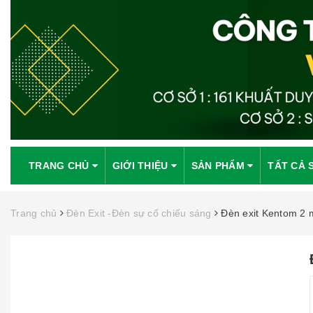
TRANG CHỦ
GIỚI THIỆU
SẢN PHẨM
TẤT CẢ 
Trang chủ
Đèn Exit -Đèn sự cố chiếu sáng
Đèn exit Kentom 2 