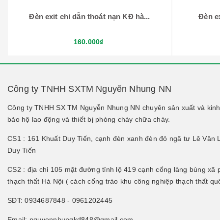
Đèn exit chỉ dẫn thoát nạn KĐ hà...
Đèn e
160.000₫
Công ty TNHH SXTM Nguyẽn Nhung NN
Công ty TNHH SX TM Nguyễn Nhung NN chuyên sản xuất và kinh 
bảo hộ lao động và thiết bị phòng cháy chữa cháy.
CS1 : 161 Khuất Duy Tiến, cạnh đèn xanh đèn đỏ ngã tư Lê Văn 
Duy Tiến
CS2 : địa chỉ 105 mặt đường tỉnh lộ 419 cạnh cổng làng bùng xã
thạch thất Hà Nội ( cách cổng trào khu công nghiệp thạch thất q
SĐT: 0934687848 - 0961202445
Email: nguyennhungkd848@gmail.com