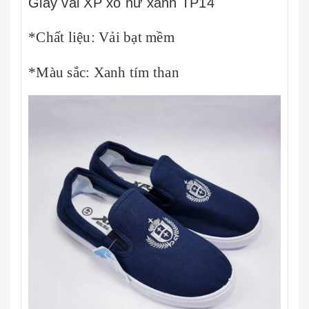
Giày vải XP xỏ nữ xanh TP14
*Chất liệu: Vải bạt mềm
*Màu sắc: Xanh tím than