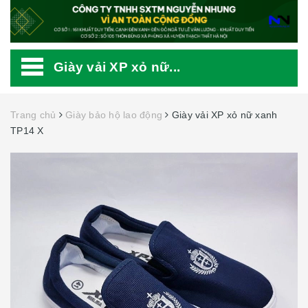
Giày vải XP xỏ nữ...
Trang chủ
Giày bảo hộ lao động
Giày vải XP xỏ nữ xanh
TP14 X