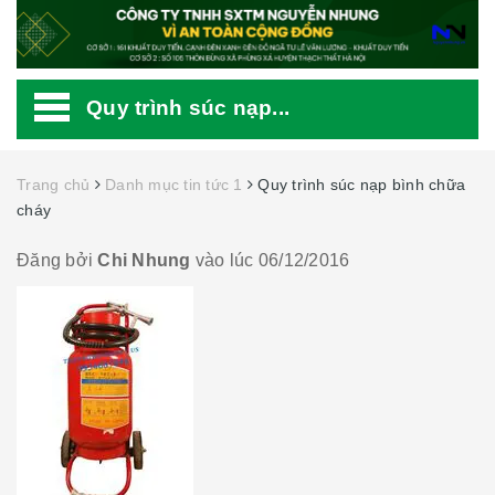
Quy trình súc nạp...
Trang chủ
Danh mục tin tức 1
Quy trình súc nạp bình chữa
cháy
Đăng bởi
Chi Nhung
vào lúc 06/12/2016